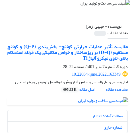
نویسنده =
حبیبی، زهرا
تعداد مقالات:
1
مقایسه تأثیر عملیات حرارتی کوئنچ- بخش‌بندی (Q-P) و کوئنچ
مستقیم (D-Q) بر ریزساختار و خواص مکانیکی یک فولاد استحکام
بالای حاوی میکرو آلیاژ Ti
دوره 9، شماره 7، مهر 1401، صفحه
22-28
10.22034/ijme.2022.163349
لیلی نسیمی، علی الماسی، عباس کیان وش، ابوالفضل توتونچی، زهرا حبیبی
مشاهده مقاله
اصل مقاله
695.33 K
مقالات آماده انتشار
شماره جاری