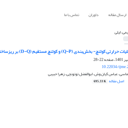
ارسال مقاله
داوران
تماس با ما
می، لیلی
Q) و کوئنچ مستقیم (D-Q) بر ریزساختار و خواص مکانیکی یک فولاد استحکام بالای حاوی میکرو آلیاژ Ti
22-28
10.22034/ijme.
لماسی، عباس کیان وش، ابوالفضل توتونچی، زهرا حبیبی
اصل مقاله
695.33 K