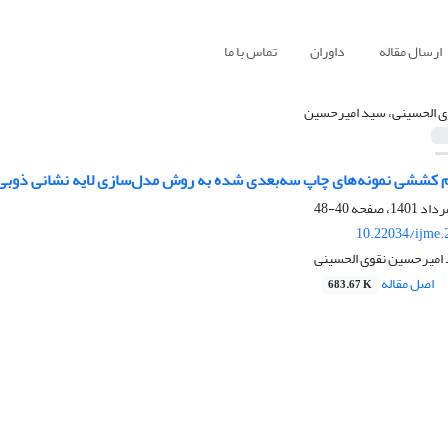
ارسال مقاله
داوران
تماس با ما
ی الحسینی، سید امیرحسین
 کششی نمونه‌های چاپ سه‌بعدی شده به روش مدل‌سازی لایه نشانی ذوبی
40-48
10.22034/ijme.
امیرحسین نقوی الحسینی
اصل مقاله
683.67 K