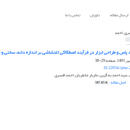
ارسال مقاله
داوران
تماس با ما
ری، احمد
 پاس و طراحی ابزار در فرآیند اصطکاکی اغتشاشی بر اندازه دانه، سختی و مقا
29-38
10.22034/ijme.
 سید احمد به گزین، مازیار جانقربان، احمد افسری
اصل مقاله
587.85 K