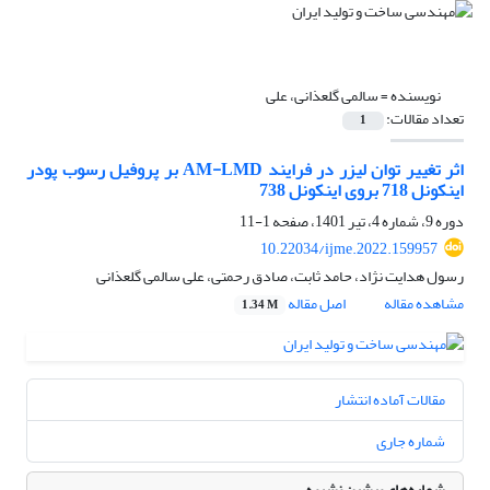
نویسنده =
سالمی گلعذانی، علی
تعداد مقالات:
1
اثر تغییر توان لیزر در فرایند AM-LMD بر پروفیل رسوب پودر
اینکونل 718 بروی اینکونل 738
دوره 9، شماره 4، تیر 1401، صفحه
1-11
10.22034/ijme.2022.159957
رسول هدایت نژاد، حامد ثابت، صادق رحمتی، علی سالمی گلعذانی
مشاهده مقاله
اصل مقاله
1.34 M
مقالات آماده انتشار
شماره جاری
شماره‌های پیشین نشریه