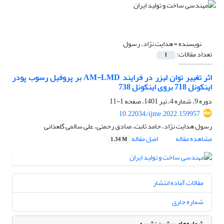
نویسنده =
هدایت نژاد، رسول
تعداد مقالات:
1
اثر تغییر توان لیزر در فرایند AM-LMD بر پروفیل رسوب پودر
اینکونل 718 بروی اینکونل 738
دوره 9، شماره 4، تیر 1401، صفحه
1-11
10.22034/ijme.2022.159957
رسول هدایت نژاد، حامد ثابت، صادق رحمتی، علی سالمی گلعذانی
مشاهده مقاله
اصل مقاله
1.34 M
مقالات آماده انتشار
شماره جاری
شماره‌های پیشین نشریه