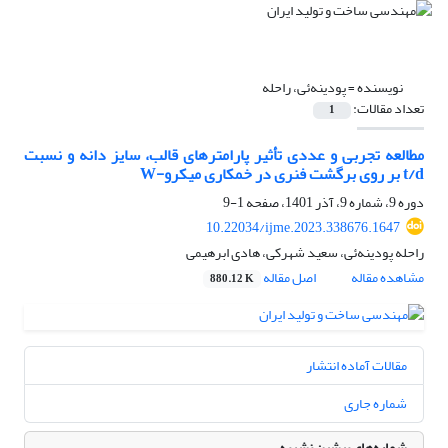
نویسنده =
پودینه‌ئی، راحله
تعداد مقالات:
1
مطالعه تجربی و عددی تأثیر پارامترهای قالب، سایز دانه و نسبت
t/d بر روی برگشت فنری در خمکاری میکرو-W
دوره 9، شماره 9، آذر 1401، صفحه
1-9
10.22034/ijme.2023.338676.1647
راحله پودینه‌ئی، سعید شهرکی، هادی ابرهیمی
مشاهده مقاله
اصل مقاله
880.12 K
مقالات آماده انتشار
شماره جاری
شماره‌های پیشین نشریه