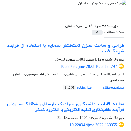
نویسنده =
سید افقهی، سیدسلمان
تعداد مقالات:
2
طراحی و ساخت مخزن تحت‌فشار سه‌لایه با استفاده از فرایند
شرینک فیت
دوره 9، شماره 12، اسفند 1401، صفحه
10-18
10.22034/ijme.2023.403285.1797
امیر ناصرالاسلامی، هادی عیوضی باقری، سید محمد وهاب موسوی، سلمان
سیدافقهی
مشاهده مقاله
اصل مقاله
1.12 M
مطالعه قابلیت ماشینکاری سرامیک نارسانای Si3N4 به روش
فرآیند ماشینکاری تخلیه الکتریکی با الکترود کمکی
دوره 9، شماره 5، مرداد 1401، صفحه
13-22
10.22034/ijme.2022.160055