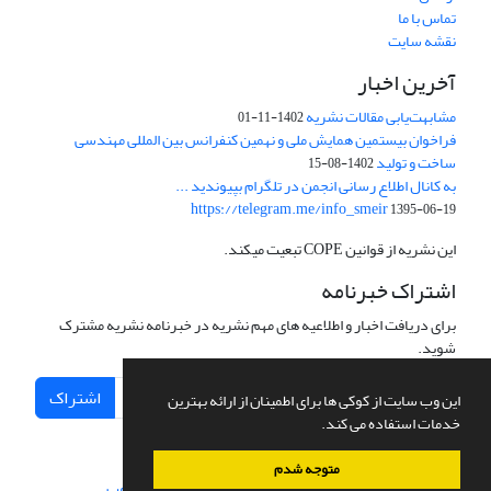
تماس با ما
نقشه سایت
آخرین اخبار
مشابهت‌یابی مقالات نشریه
1402-11-01
فراخوان بیستمین همایش ملی و نهمین کنفرانس بین المللی مهندسی
ساخت و تولید
1402-08-15
به کانال اطلاع رسانی انجمن در تلگرام بپیوندید ...
https://telegram.me/info_smeir
1395-06-19
این نشریه از قوانین COPE تبعیت میکند.
اشتراک خبرنامه
برای دریافت اخبار و اطلاعیه های مهم نشریه در خبرنامه نشریه مشترک
شوید.
اشتراک
این وب سایت از کوکی ها برای اطمینان از ارائه بهترین
خدمات استفاده می کند.
متوجه شدم
سامانه مدیریت نشریات علمی.
طراحی و پیاده سازی از
سیناوب