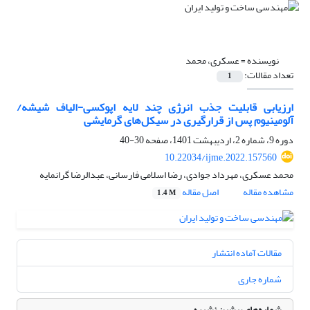
نویسنده =
عسکری، محمد
تعداد مقالات:
1
ارزیابی قابلیت جذب انرژی چند لایه اپوکسی-الیاف شیشه/
آلومینیوم پس از قرارگیری در سیکل‌های گرمایشی
دوره 9، شماره 2، اردیبهشت 1401، صفحه
30-40
10.22034/ijme.2022.157560
محمد عسکری، مهرداد جوادی، رضا اسلامی فارسانی، عبدالرضا گرانمایه
مشاهده مقاله
اصل مقاله
1.4 M
مقالات آماده انتشار
شماره جاری
شماره‌های پیشین نشریه