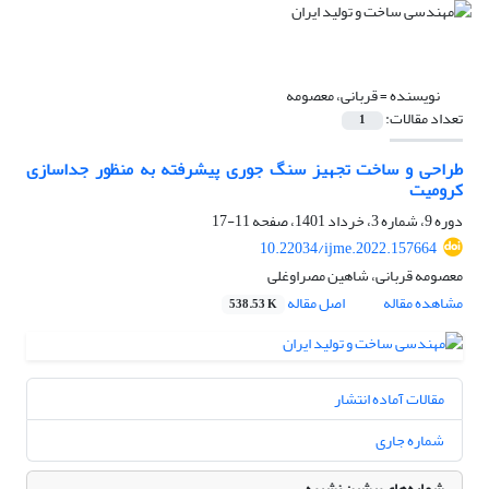
نویسنده =
قربانی، معصومه
تعداد مقالات:
1
طراحی و ساخت تجهیز سنگ جوری پیشرفته به منظور جداسازی
کرومیت
دوره 9، شماره 3، خرداد 1401، صفحه
11-17
10.22034/ijme.2022.157664
معصومه قربانی، شاهین مصراوغلی
مشاهده مقاله
اصل مقاله
538.53 K
مقالات آماده انتشار
شماره جاری
شماره‌های پیشین نشریه