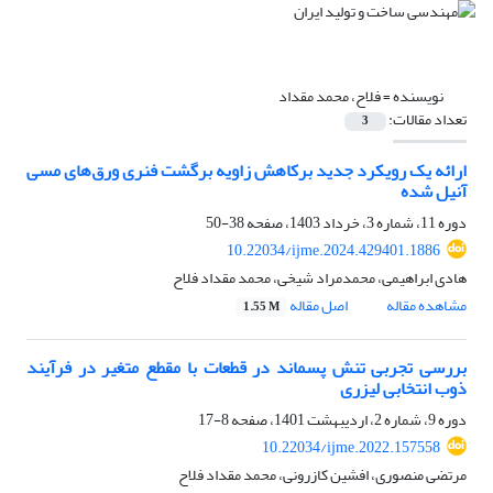
نویسنده =
فلاح، محمد مقداد
تعداد مقالات:
3
ارائه یک رویکرد جدید برکاهش زاویه برگشت فنری ورق‌های مسی
آنیل شده
دوره 11، شماره 3، خرداد 1403، صفحه
38-50
10.22034/ijme.2024.429401.1886
هادی ابراهیمی، محمدمراد شیخی، محمد مقداد فلاح
مشاهده مقاله
اصل مقاله
1.55 M
بررسی تجربی تنش پسماند در قطعات با مقطع متغیر در فرآیند
ذوب انتخابی لیزری
دوره 9، شماره 2، اردیبهشت 1401، صفحه
8-17
10.22034/ijme.2022.157558
مرتضی منصوری، افشین کازرونی، محمد مقداد فلاح