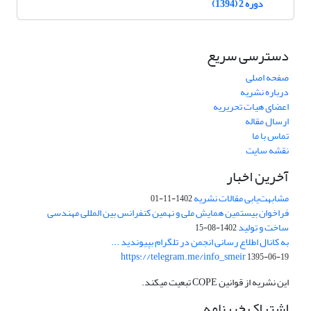
دوره 2 (1394)
دسترسی سریع
صفحه اصلی
درباره نشریه
اعضای هیات تحریریه
ارسال مقاله
تماس با ما
نقشه سایت
آخرین اخبار
مشابهت‌یابی مقالات نشریه
1402-11-01
فراخوان بیستمین همایش ملی و نهمین کنفرانس بین المللی مهندسی
ساخت و تولید
1402-08-15
به کانال اطلاع رسانی انجمن در تلگرام بپیوندید ...
https://telegram.me/info_smeir
1395-06-19
این نشریه از قوانین COPE تبعیت میکند.
اشتراک خبرنامه